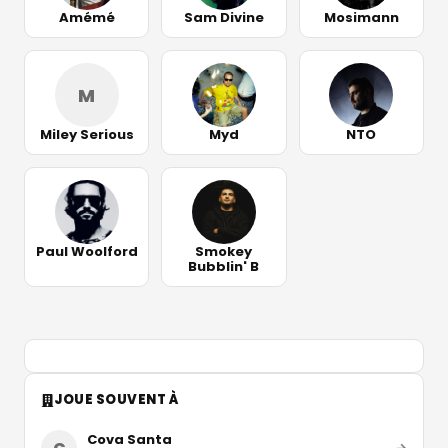
Amémé
Sam Divine
Mosimann
M
Miley Serious
Myd
NTO
Paul Woolford
Smokey
Bubblin' B
JOUE SOUVENT À
Cova Santa