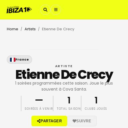
Home
Artists
Etienne De Crecy
/
/
France
ARTISTE
Etienne De Crecy
1 soirées programmées cette saison. Joue le plus
souvent à Cova Santa.
—
1
1
SOIRÉES À VENIR
TOTAL SAISON
CLUBS JOUÉS
PARTAGER
SUIVRE