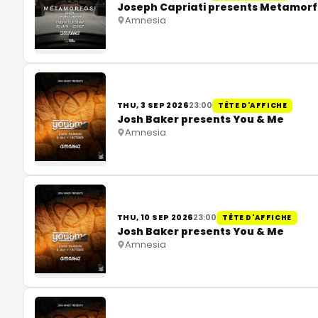
Joseph Capriati presents Metamorf
Amnesia
THU, 3 SEP 2026
23:00
TÊTE D'AFFICHE
Josh Baker presents You & Me
Amnesia
THU, 10 SEP 2026
23:00
TÊTE D'AFFICHE
Josh Baker presents You & Me
Amnesia