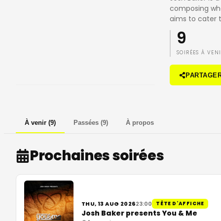
composing what
aims to cater 
9
SOIRÉES À VEN
PARTAGE
À venir
(
9
)
Passées
(
9
)
À propos
Prochaines soirées
THU, 13 AUG 2026
23:00
TÊTE D'AFFICHE
Josh Baker presents You & Me