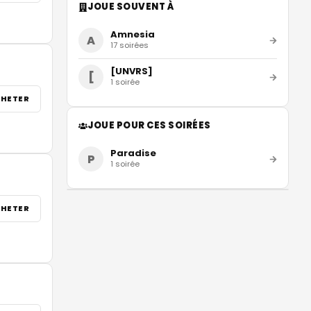
JOUE SOUVENT À
Amnesia
A
17
soirées
[UNVRS]
[
1
soirée
HETER
JOUE POUR CES SOIRÉES
Paradise
P
1
soirée
HETER