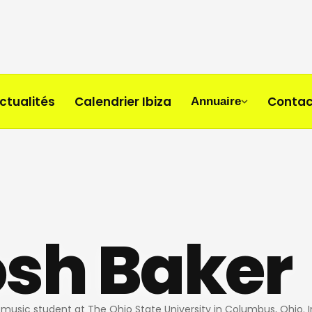
ctualités
Calendrier Ibiza
Contac
Annuaire
osh Baker
a music student at The Ohio State University in Columbus, Ohio. I