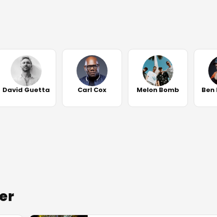
David Guetta
Carl Cox
Melon Bomb
Ben
er