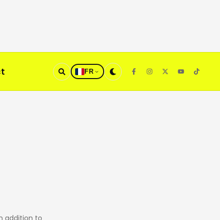
t
FR
n addition to