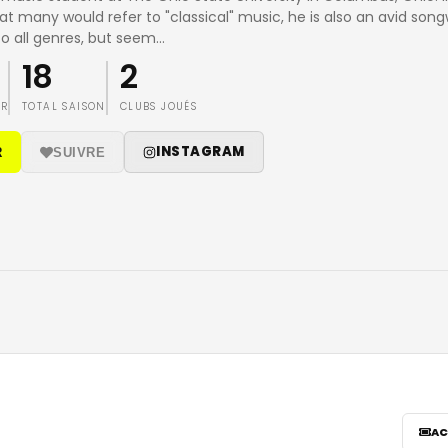
 many would refer to "classical" music, he is also an avid songw
to all genres, but seem
…
18
2
IR
TOTAL SAISON
CLUBS JOUÉS
INSTAGRAM
R
SUIVRE
AC