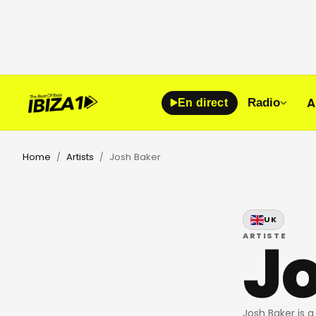
A
Radio
En direct
Home
Artists
Josh Baker
/
/
UK
J
ARTISTE
Josh Baker is 