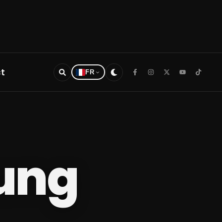
t
FR
Sung