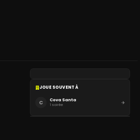
JOUE SOUVENT À
Cova Santa
C
1
soirée