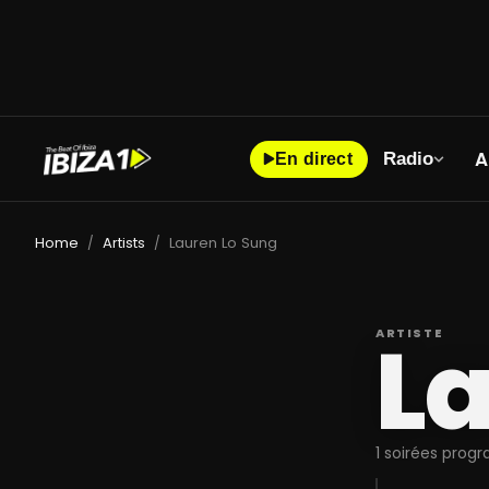
A
Radio
En direct
Home
Artists
Lauren Lo Sung
/
/
La
ARTISTE
1 soirées prog