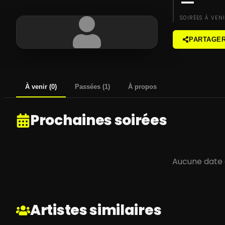
—
SOIRÉES À VEN
PARTAGE
À venir
(
0
)
Passées
(
1
)
À propos
Prochaines soirées
Aucune date
Artistes similaires