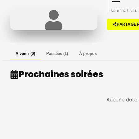
—
SOIRÉES À VEN
PARTAGE
À venir
(
0
)
Passées
(
1
)
À propos
Prochaines soirées
Aucune date