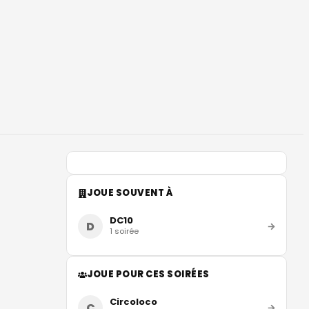
JOUE SOUVENT À
DC10
D
1
soirée
JOUE POUR CES SOIRÉES
Circoloco
C