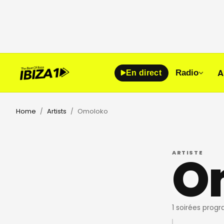
A
Radio
En direct
Home
Artists
Omoloko
/
/
O
ARTISTE
1 soirées prog