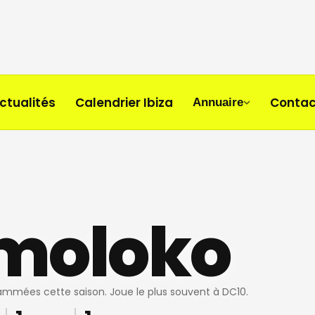
ctualités
Calendrier Ibiza
Contac
Annuaire
moloko
rammées cette saison. Joue le plus souvent à DC10.