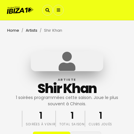
Home
Artists
Shir Khan
/
/
ARTISTE
Shir Khan
1 soirées programmées cette saison. Joue le plus
souvent à Chinois.
1
1
1
SOIRÉES À VENIR
TOTAL SAISON
CLUBS JOUÉS