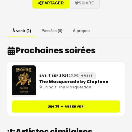
PARTAGER
SUIVRE
À venir
(
1
)
Passées
(
0
)
À propos
Prochaines soirées
SAT, 5 SEP 2026
23:00
GUEST
The Masquerade by Claptone
Chinois
·
The Masquerade
€35 — RÉSERVER
Artistes similaires