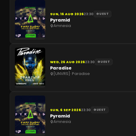
SUN, 16 AUG 2026
23:30
GUEST
Pyramid
Amnesia
WED, 26 AUG 2026
23:30
GUEST
Paradise
[UNVRS]
·
Paradise
SUN, 6 SEP 2026
23:30
GUEST
Pyramid
Amnesia