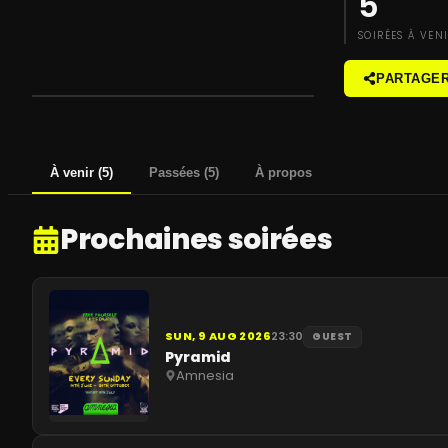
5
SOIRÉES À VEN
PARTAGE
À venir
(
5
)
Passées
(
5
)
À propos
Prochaines soirées
SUN, 9 AUG 2026
23:30
GUEST
Pyramid
Amnesia