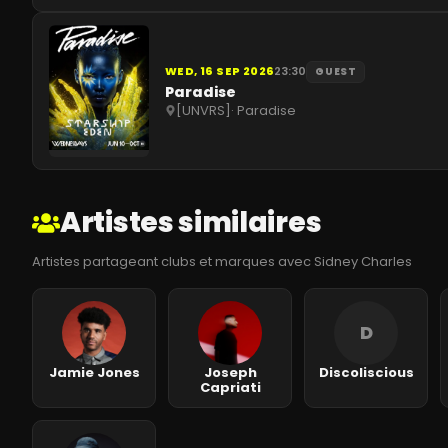
WED, 16 SEP 2026
23:30
GUEST
Paradise
[UNVRS]
·
Paradise
Artistes similaires
Artistes partageant clubs et marques avec Sidney Charles
D
Jamie Jones
Joseph
Discoliscious
Capriati