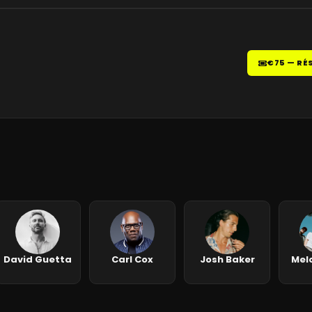
€75 — RÉ
David Guetta
Carl Cox
Josh Baker
Mel