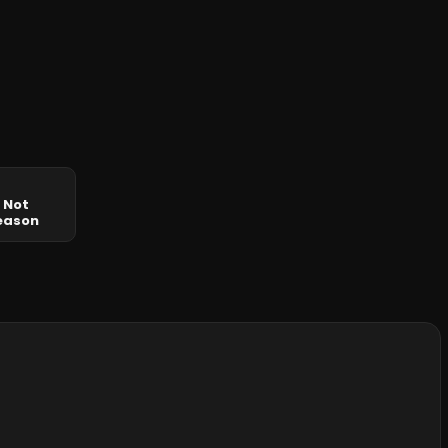
 Not
eason