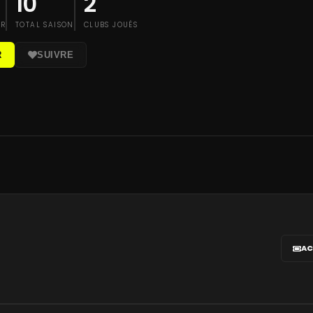
10
2
IR
TOTAL SAISON
CLUBS JOUÉS
R
SUIVRE
AC