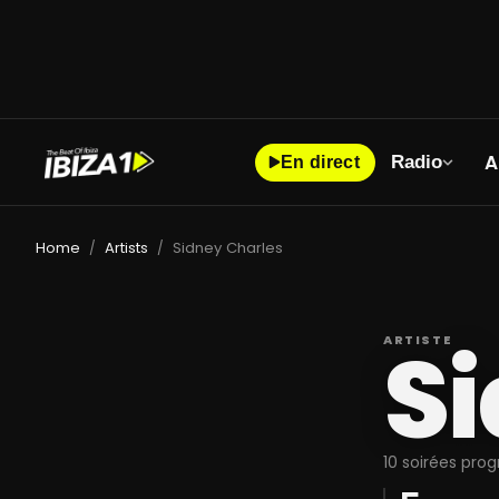
A
Radio
En direct
Home
Artists
Sidney Charles
/
/
Si
ARTISTE
10 soirées pro