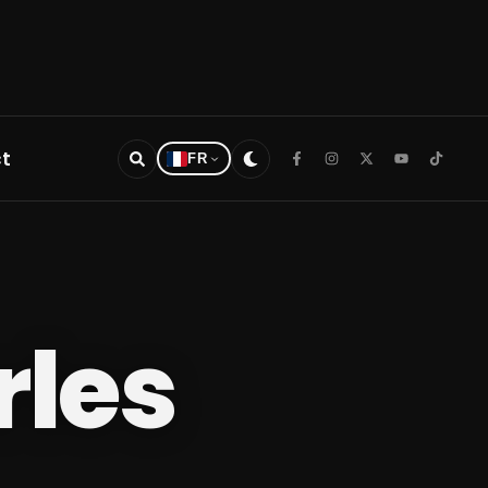
t
FR
rles