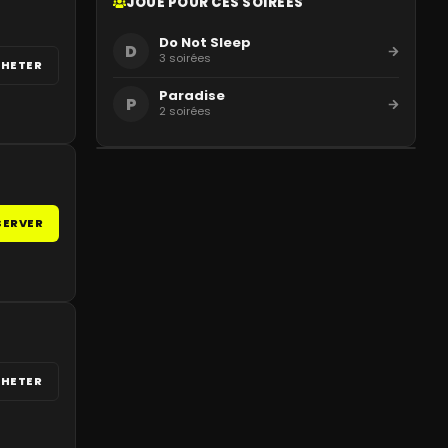
JOUE POUR CES SOIRÉES
Do Not Sleep
D
3
soirées
HETER
Paradise
P
2
soirées
SERVER
HETER