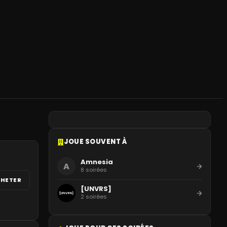
JOUE SOUVENT À
Amnesia
A
8
soirées
HETER
[UNVRS]
2
soirées