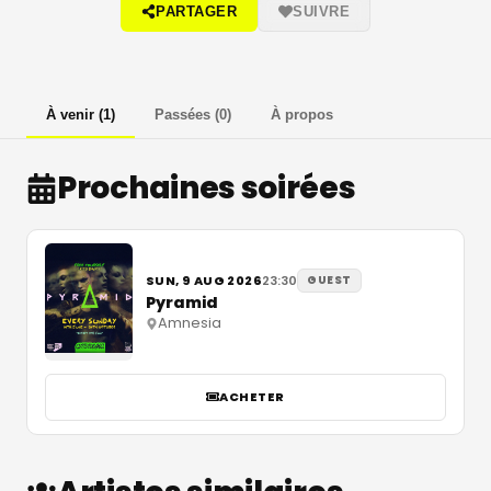
PARTAGER
SUIVRE
À venir
(
1
)
Passées
(
0
)
À propos
Prochaines soirées
SUN, 9 AUG 2026
23:30
GUEST
Pyramid
Amnesia
ACHETER