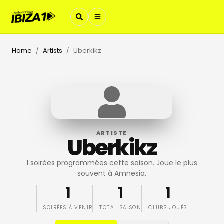
Home
Artists
Uberkikz
/
/
ARTISTE
Uberkikz
1 soirées programmées cette saison. Joue le plus
souvent à Amnesia.
1
1
1
SOIRÉES À VENIR
TOTAL SAISON
CLUBS JOUÉS