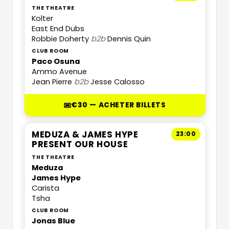
THE THEATRE
Kolter
East End Dubs
Robbie Doherty
b2b
Dennis Quin
CLUB ROOM
Paco Osuna
Ammo Avenue
Jean Pierre
b2b
Jesse Calosso
€30 — ACHETER BILLETS
MEDUZA & JAMES HYPE
23:00
PRESENT OUR HOUSE
THE THEATRE
Meduza
James Hype
Carista
Tsha
CLUB ROOM
Jonas Blue