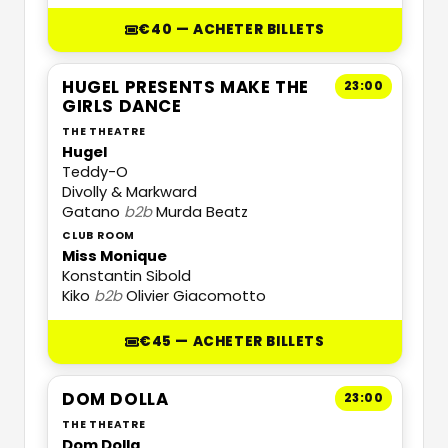
€40 — ACHETER BILLETS
HUGEL PRESENTS MAKE THE
23:00
GIRLS DANCE
THE THEATRE
Hugel
Teddy-O
Divolly & Markward
Gatano
b2b
Murda Beatz
CLUB ROOM
Miss Monique
Konstantin Sibold
Kiko
b2b
Olivier Giacomotto
€45 — ACHETER BILLETS
DOM DOLLA
23:00
THE THEATRE
Dom Dolla