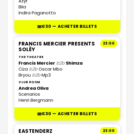
Azyr
Biia
Indira Paganotto
€30 — ACHETER BILLETS
FRANCIS MERCIER PRESENTS
23:00
SOLÈY
THE THEATRE
Francis Mercier
b2b
Shimza
Ciza
b2b
Oscar Mbo
Bryou
b2b
Mp3
CLUB ROOM
Andrea Oliva
Scenarios
Henri Bergmann
€30 — ACHETER BILLETS
EASTENDERZ
23:00