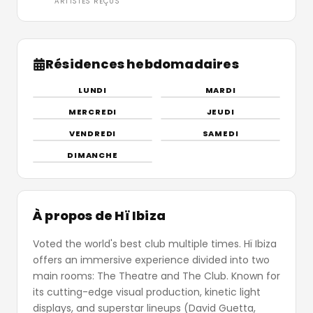
ARTISTES REÇUS
Résidences hebdomadaires
LUNDI
MARDI
MERCREDI
JEUDI
VENDREDI
SAMEDI
DIMANCHE
À propos de Hï Ibiza
Voted the world's best club multiple times. Hï Ibiza
offers an immersive experience divided into two
main rooms: The Theatre and The Club. Known for
its cutting-edge visual production, kinetic light
displays, and superstar lineups (David Guetta,