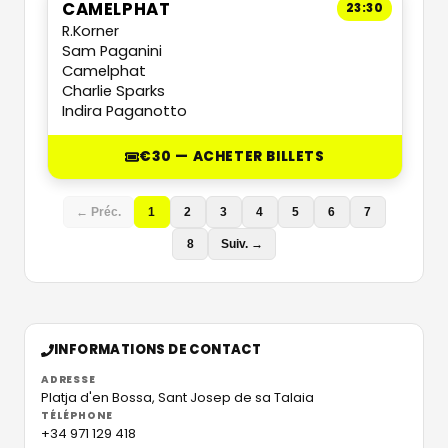
CAMELPHAT
23:30
R.Korner
Sam Paganini
Camelphat
Charlie Sparks
Indira Paganotto
€30 — ACHETER BILLETS
← Préc.
1
2
3
4
5
6
7
8
Suiv. →
INFORMATIONS DE CONTACT
ADRESSE
Platja d'en Bossa,
Sant Josep de sa Talaia
TÉLÉPHONE
+34 971 129 418