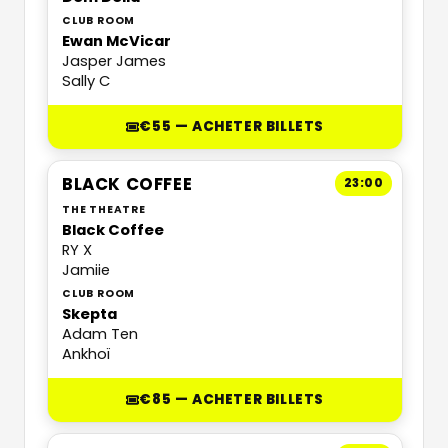
CLUB ROOM
Ewan McVicar
Jasper James
Sally C
€55 — ACHETER BILLETS
BLACK COFFEE
23:00
THE THEATRE
Black Coffee
RY X
Jamiie
CLUB ROOM
Skepta
Adam Ten
Ankhoï
€85 — ACHETER BILLETS