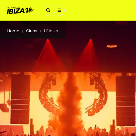
Home
Clubs
Hï Ibiza
/
/