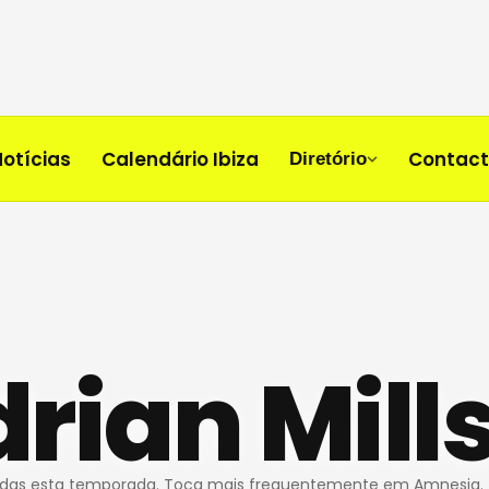
Notícias
Calendário Ibiza
Contac
Diretório
rian Mill
adas esta temporada. Toca mais frequentemente em Amnesia.