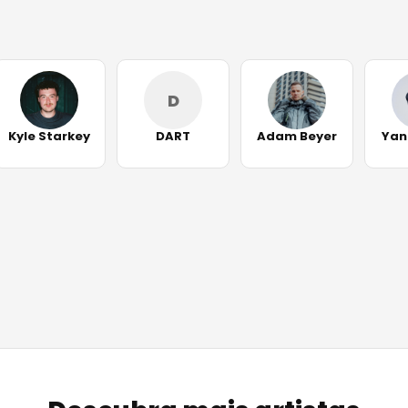
D
Kyle Starkey
DART
Adam Beyer
Yan