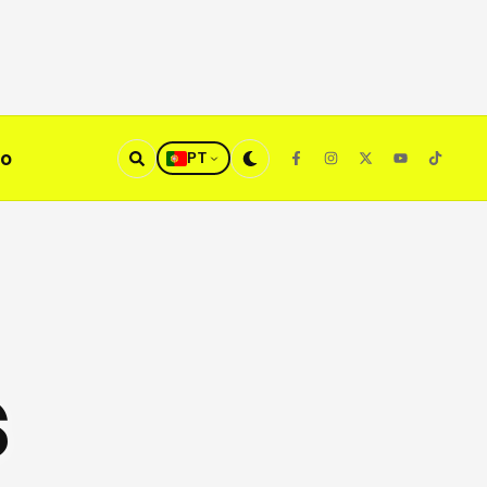
to
PT
s