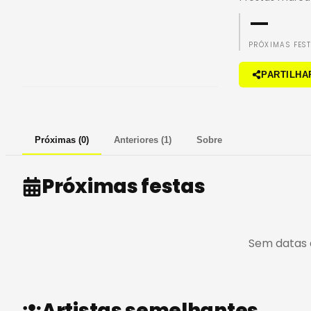
—
PRÓXIMAS FES
PARTILHA
Próximas
(
0
)
Anteriores
(
1
)
Sobre
Próximas festas
Sem datas 
Artistas semelhantes