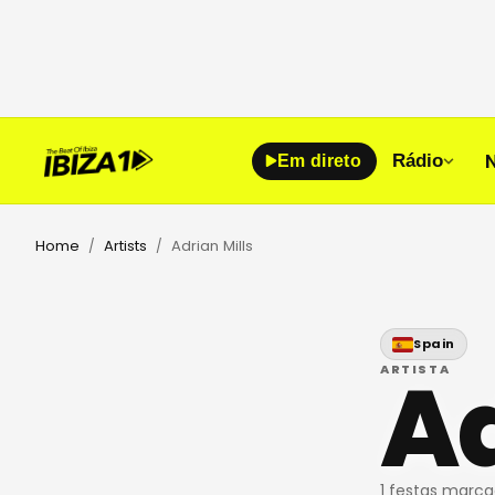
Rádio
Em direto
Home
Artists
Adrian Mills
/
/
Spain
Ad
ARTISTA
1 festas marc