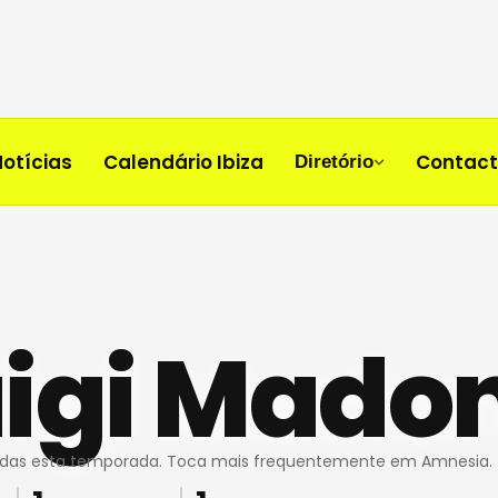
Notícias
Calendário Ibiza
Contac
Diretório
uigi Mado
adas esta temporada. Toca mais frequentemente em Amnesia.