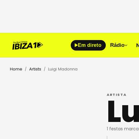
Rádio
Em direto
Home
Artists
Luigi Madonna
/
/
L
ARTISTA
1 festas marc