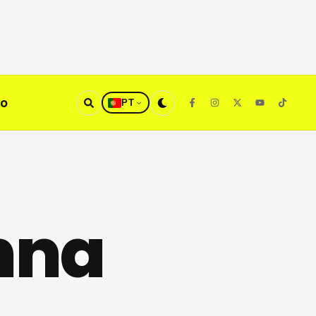
to
PT
nna