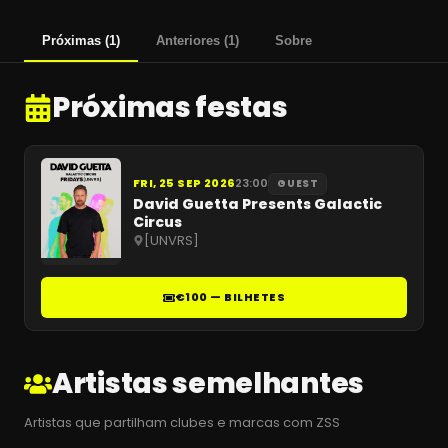
Próximas
(
1
)
Anteriores
(
1
)
Sobre
Próximas festas
FRI, 25 SEP 2026
23:00
GUEST
David Guetta Presents Galactic
Circus
[UNVRS]
€100 — BILHETES
Artistas semelhantes
Artistas que partilham clubes e marcas com ZSS