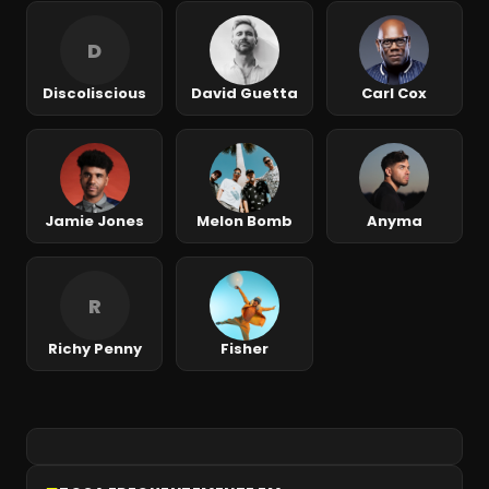
D
Discoliscious
David Guetta
Carl Cox
Jamie Jones
Melon Bomb
Anyma
R
Richy Penny
Fisher