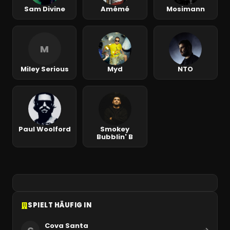
Sam Divine
Amémé
Mosimann
M
Miley Serious
Myd
NTO
Paul Woolford
Smokey
Bubblin' B
SPIELT HÄUFIG IN
Cova Santa