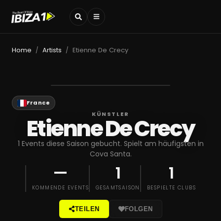
Home
Artists
Etienne De Crecy
/
/
France
KÜNSTLER
Etienne De Crecy
1 Events diese Saison gebucht. Spielt am häufigsten in
Cova Santa.
—
1
1
KOMMENDE EVENTS
GESAMTSAISON
BESPIELTE CLUBS
TEILEN
FOLGEN