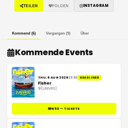
INSTAGRAM
TEILEN
FOLGEN
Kommend
(
6
)
Vergangen
(
9
)
Über
Kommende Events
THU, 6 AUG 2026
23:30
HEADLINER
Fisher
[UNVRS]
€50 — TICKETS