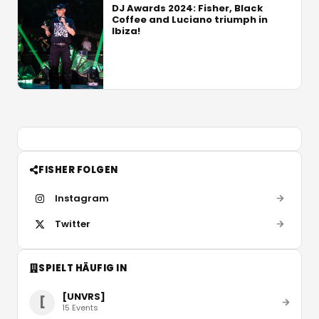
DJ Awards 2024: Fisher, Black
Coffee and Luciano triumph in
Ibiza!
FISHER FOLGEN
Instagram
Twitter
SPIELT HÄUFIG IN
[UNVRS]
[
15
Events