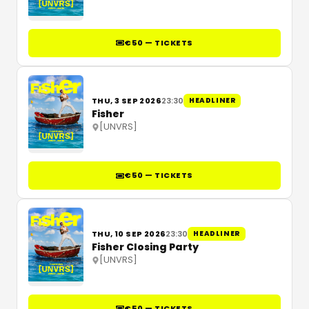
€50 — TICKETS
THU, 3 SEP 2026
23:30
HEADLINER
Fisher
[UNVRS]
€50 — TICKETS
THU, 10 SEP 2026
23:30
HEADLINER
Fisher Closing Party
[UNVRS]
€50 — TICKETS