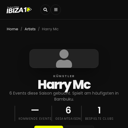
Home
Artists
Harry Mc
/
/
KÜNSTLER
Harry Mc
6 Events diese Saison gebucht. Spielt am häufigsten in
Bambuku.
—
6
1
KOMMENDE EVENTS
GESAMTSAISON
BESPIELTE CLUBS