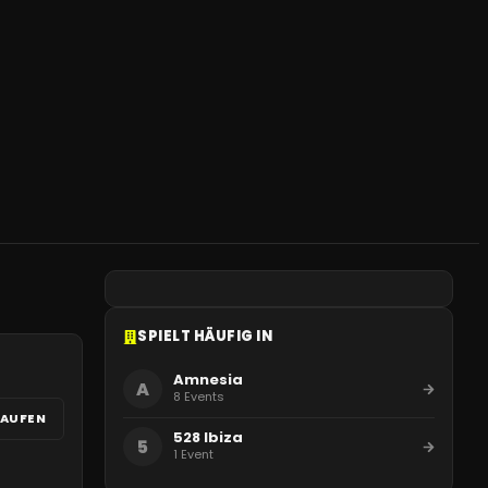
SPIELT HÄUFIG IN
Amnesia
A
8
Events
AUFEN
528 Ibiza
5
1
Event