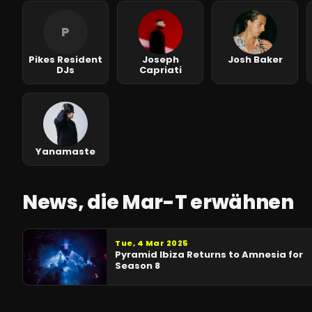
P
Pikes Resident
Joseph
Josh Baker
DJs
Capriati
Yanamaste
News, die Mar-T erwähnen
Tue, 4 Mar 2025
Pyramid Ibiza Returns to Amnesia for
Season 8