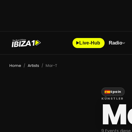
Radio
Live-Hub
Home
Artists
Mar-T
/
/
Spain
M
KÜNSTLER
9 Events diese