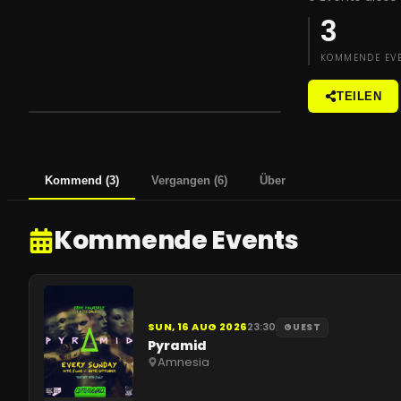
3
KOMMENDE EV
TEILEN
Kommend
(
3
)
Vergangen
(
6
)
Über
Kommende Events
SUN, 16 AUG 2026
23:30
GUEST
Pyramid
Amnesia