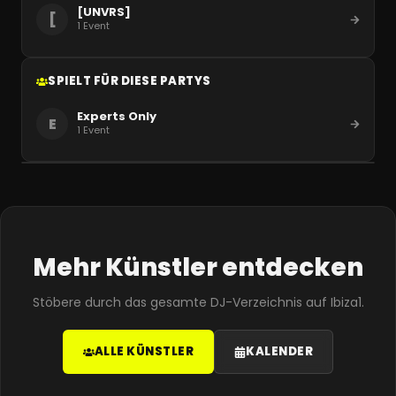
[UNVRS]
[
1
Event
SPIELT FÜR DIESE PARTYS
Experts Only
E
1
Event
Mehr Künstler entdecken
Stöbere durch das gesamte DJ-Verzeichnis auf Ibiza1.
ALLE KÜNSTLER
KALENDER