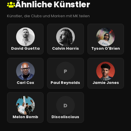
Ähnliche Künstler
Künstler, die Clubs und Marken mit MK teilen
David Guetta
Calvin Harris
Tyson O'Brien
P
Carl Cox
Paul Reynolds
Jamie Jones
D
Melon Bomb
Discoliscious