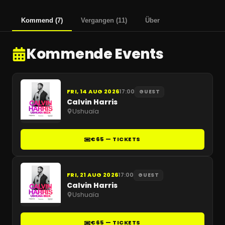
Kommend
(
7
)
Vergangen
(
11
)
Über
Kommende Events
FRI, 14 AUG 2026
17:00
GUEST
Calvin Harris
Ushuaïa
€65 — TICKETS
FRI, 21 AUG 2026
17:00
GUEST
Calvin Harris
Ushuaïa
€65 — TICKETS