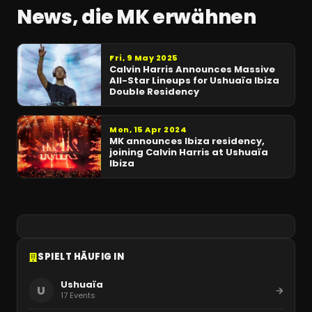
News, die MK erwähnen
Fri, 9 May 2025
Calvin Harris Announces Massive
All-Star Lineups for Ushuaïa Ibiza
Double Residency
Mon, 15 Apr 2024
MK announces Ibiza residency,
joining Calvin Harris at Ushuaïa
Ibiza
SPIELT HÄUFIG IN
Ushuaïa
U
17
Events