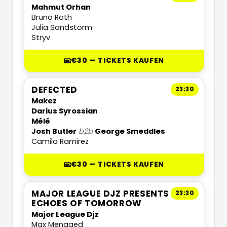
Mahmut Orhan
Bruno Roth
Julia Sandstorm
Stryv
€30 — TICKETS KAUFEN
DEFECTED
23:30
Makez
Darius Syrossian
Mélé
Josh Butler
b2b
George Smeddles
Camila Ramirez
€30 — TICKETS KAUFEN
MAJOR LEAGUE DJZ PRESENTS
23:30
ECHOES OF TOMORROW
Major League Djz
Max Menaged