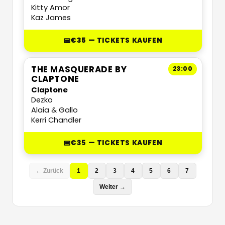
Kitty Amor
Kaz James
€35 — TICKETS KAUFEN
THE MASQUERADE BY
23:00
CLAPTONE
Claptone
Dezko
Alaia & Gallo
Kerri Chandler
€35 — TICKETS KAUFEN
← Zurück
1
2
3
4
5
6
7
Weiter →