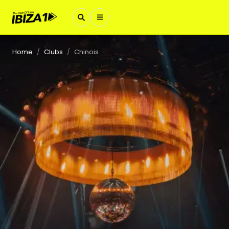
Home
Clubs
Chinois
/
/