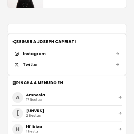
SEGUIR A JOSEPH CAPRIATI
Instagram
Twitter
PINCHA A MENUDO EN
Amnesia
A
17
fiestas
[UNVRS]
[
2
fiestas
Hï Ibiza
H
1
fiesta