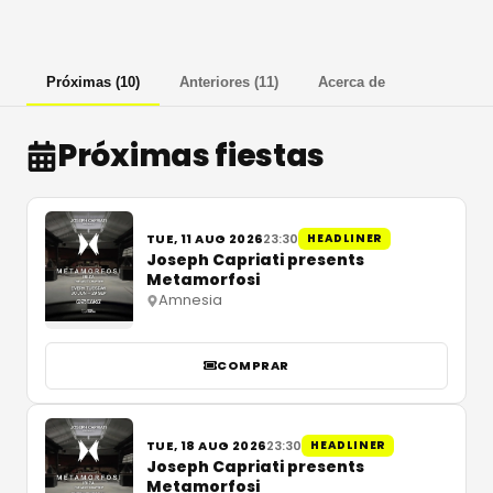
Próximas
(
10
)
Anteriores
(
11
)
Acerca de
Próximas fiestas
TUE, 11 AUG 2026
23:30
HEADLINER
Joseph Capriati presents
Metamorfosi
Amnesia
COMPRAR
TUE, 18 AUG 2026
23:30
HEADLINER
Joseph Capriati presents
Metamorfosi