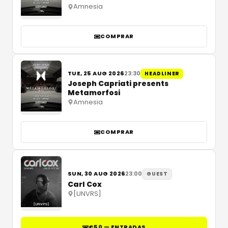
Amnesia
COMPRAR
TUE, 25 AUG 2026
23:30
HEADLINER
Joseph Capriati presents
Metamorfosi
Amnesia
COMPRAR
SUN, 30 AUG 2026
23:00
GUEST
Carl Cox
[UNVRS]
€50 — ENTRADAS