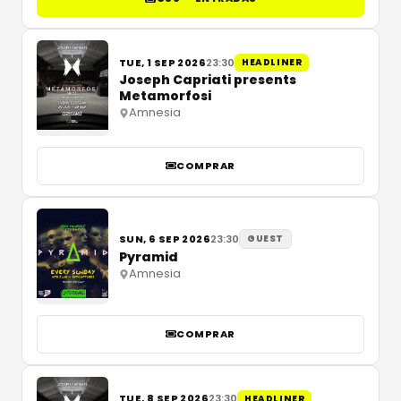
TUE, 1 SEP 2026
23:30
HEADLINER
Joseph Capriati presents
Metamorfosi
Amnesia
COMPRAR
SUN, 6 SEP 2026
23:30
GUEST
Pyramid
Amnesia
COMPRAR
TUE, 8 SEP 2026
23:30
HEADLINER