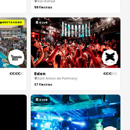
San Rafael
59
fiestas
DESTACADO
🏛
CLUB
Eden
€
€
€
€
€
€
€
€
€
€
Sant Antoni de Portmany
37
fiestas
🏛
CLUB