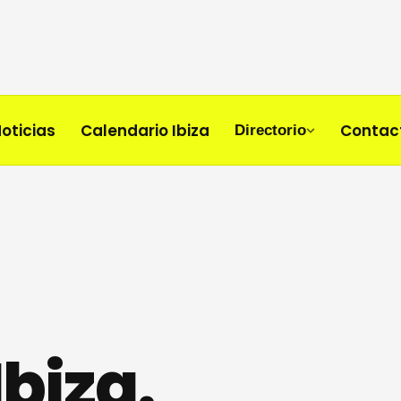
oticias
Calendario Ibiza
Contac
Directorio
biza.