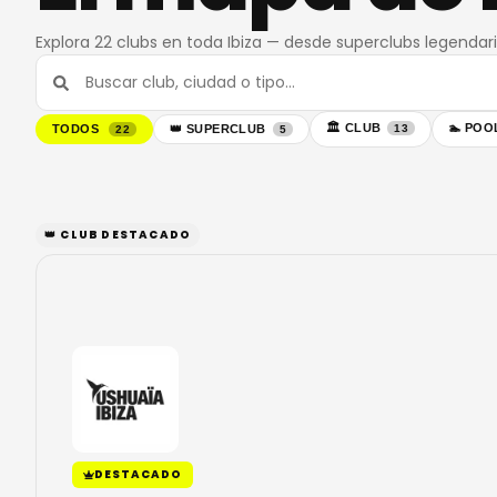
Explora 22 clubs en toda Ibiza — desde superclubs legendar
🏛
CLUB
🏊
POO
TODOS
👑
SUPERCLUB
13
22
5
👑 CLUB DESTACADO
DESTACADO