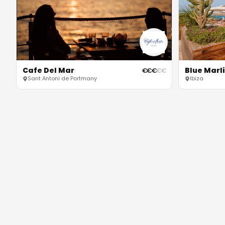
Cafe Del Mar
Blue Marli
€
€
€
€
€
Sant Antoni de Portmany
Ibiza