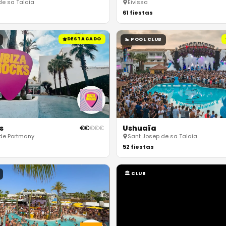
de sa Talaia
Eivissa
61
fiestas
DESTACADO
🏊
POOL CLUB
s
Ushuaïa
€
€
€
€
€
 de Portmany
Sant Josep de sa Talaia
52
fiestas
🏛
CLUB