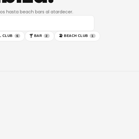
ios hasta beach bars al atardecer.
L CLUB
🍸
BAR
🏖
BEACH CLUB
6
2
1