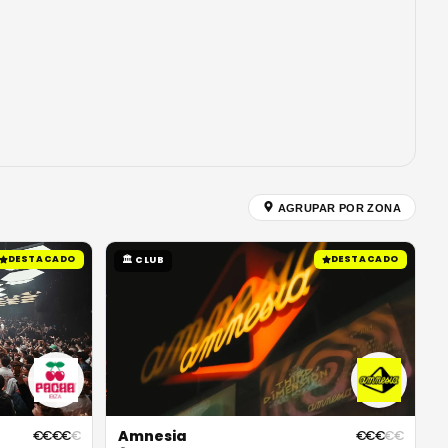
AGRUPAR POR ZONA
DESTACADO
DESTACADO
🏛
CLUB
Amnesia
€
€
€
€
€
€
€
€
€
€