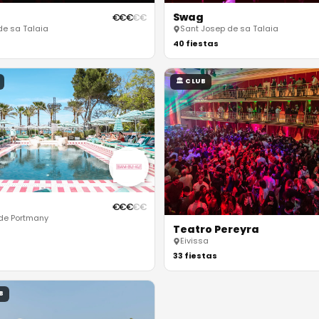
Swag
€
€
€
€
€
de sa Talaia
Sant Josep de sa Talaia
40
fiestas
🏛
CLUB
€
€
€
€
€
 de Portmany
Teatro Pereyra
Eivissa
33
fiestas
B