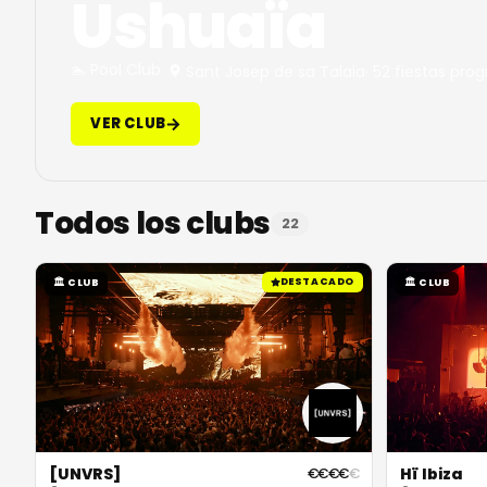
Ushuaïa
🏊
Pool Club
·
Sant Josep de sa Talaia
·
52 fiestas pr
VER CLUB
Todos los clubs
22
DESTACADO
🏛
CLUB
🏛
CLUB
[UNVRS]
Hï Ibiza
€
€
€
€
€