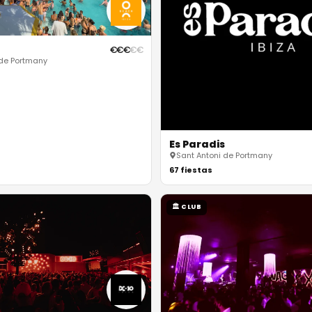
€
€
€
€
€
 de Portmany
Es Paradis
Sant Antoni de Portmany
67
fiestas
🏛
CLUB