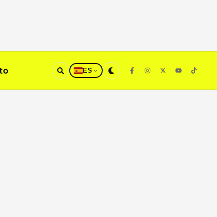
to
ES