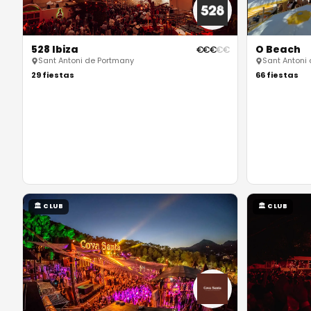
528 Ibiza
O Beach
€
€
€
€
€
Sant Antoni de Portmany
Sant Antoni
29
fiestas
66
fiestas
🏛
CLUB
🏛
CLUB