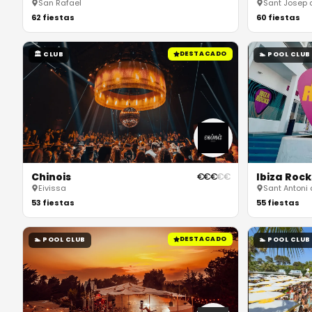
San Rafael
Sant Josep 
62
fiestas
60
fiestas
DESTACADO
🏛
CLUB
🏊
POOL CLUB
Chinois
Ibiza Rock
€
€
€
€
€
Eivissa
Sant Antoni
53
fiestas
55
fiestas
DESTACADO
🏊
POOL CLUB
🏊
POOL CLUB