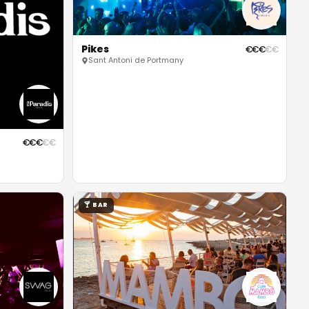
Pikes
€
€
€
€
€
Sant Antoni de Portmany
€
€
€
€
€
🍸
BAR