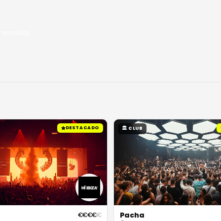
ogramadas
DESTACADO
🏛
CLUB
Pacha
€
€
€
€
€