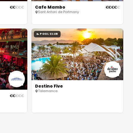
Cafe Mambo
€
€
€
€
€
€
€
€
€
€
Sant Antoni de Portmany
🏊
POOL CLUB
Destino Five
Talamanca
€
€
€
€
€