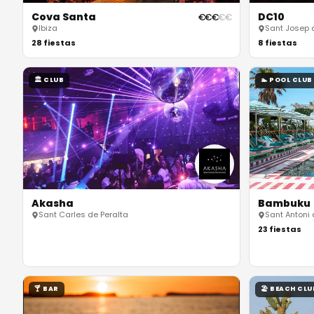
Cova Santa
DC10
€
€
€
€
€
Ibiza
Sant Josep 
28
fiestas
8
fiestas
🏛
CLUB
🏊
POOL CLUB
Akasha
Bambuku
Sant Carles de Peralta
Sant Antoni
23
fiestas
🍸
BAR
🏖
BEACH CLU