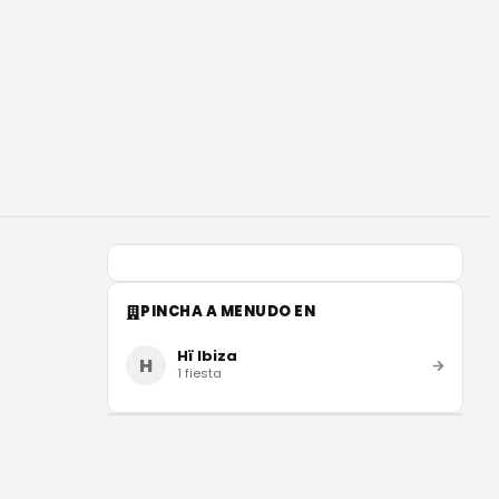
PINCHA A MENUDO EN
Hï Ibiza
H
1
fiesta