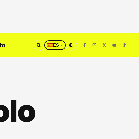
to
ES
olo