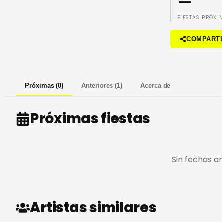
—
FIESTAS PRÓXI
COMPART
Próximas
(
0
)
Anteriores
(
1
)
Acerca de
Próximas fiestas
Sin fechas a
Artistas similares