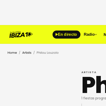
N
Radio
En directo
Home
Artists
Philou Louzolo
/
/
Ph
ARTISTA
1 fiestas prog