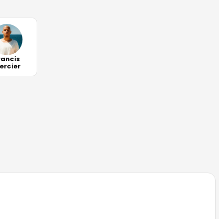
rancis
ercier