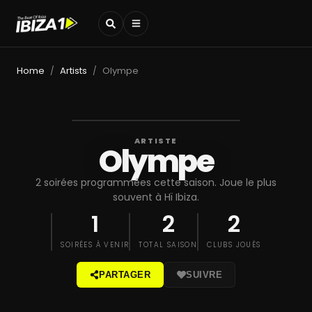
Home
Artists
Olympe
/
/
ARTISTE
Olympe
2 soirées programmées cette saison. Joue le plus
souvent à Hï Ibiza.
1
2
2
SOIRÉES À VENIR
TOTAL SAISON
CLUBS JOUÉS
PARTAGER
SUIVRE