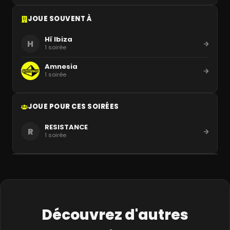
JOUE SOUVENT À
Hï Ibiza
H
1
soirée
Amnesia
1
soirée
JOUE POUR CES SOIRÉES
RESISTANCE
R
1
soirée
Découvrez d'autres