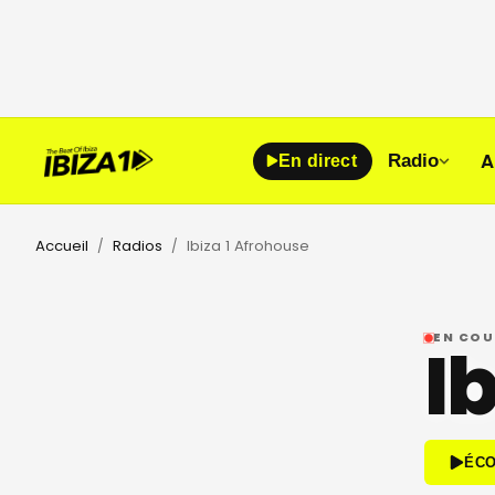
A
Radio
En direct
Accueil
Radios
Ibiza 1 Afrohouse
/
/
EN COU
I
ÉC