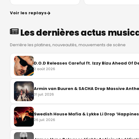
Voir les replays
Les dernières actus music
Derrière les platines, nouveautés, mouvements de scène
D.O.D Releases Careful ft. Izzy Bizu Ahead Of 
2 août 2026
Armin van Buuren & SACHA Drop Massive Anthe
31 juil. 2026
Swedish House Mafia & Lykke Li Drop ‘Happiness
26 juil. 2026