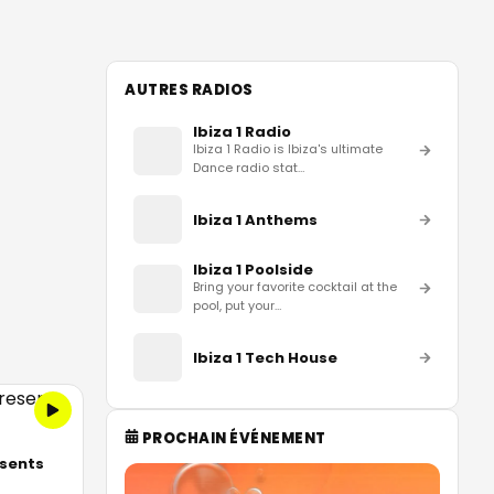
AUTRES RADIOS
Ibiza 1 Radio
Ibiza 1 Radio is Ibiza's ultimate
Dance radio stat
…
Ibiza 1 Anthems
Ibiza 1 Poolside
Bring your favorite cocktail at the
pool, put your
…
Ibiza 1 Tech House
PROCHAIN ÉVÉNEMENT
esents