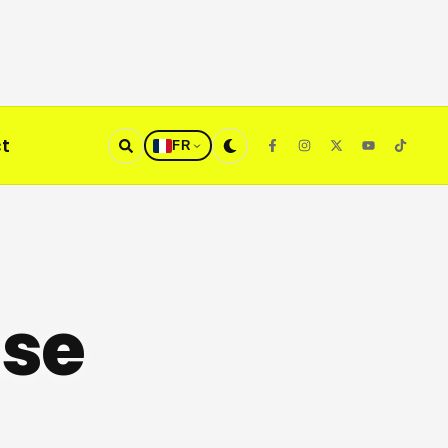
t
FR
use