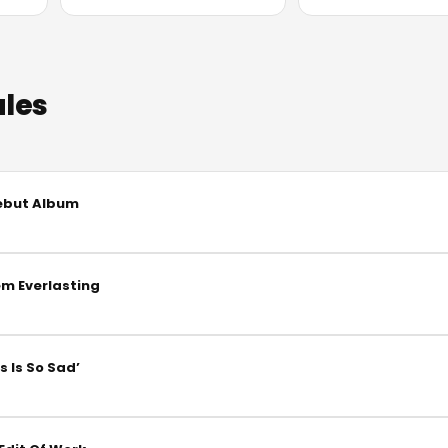
ales
Debut Album
m Everlasting
 Is So Sad’