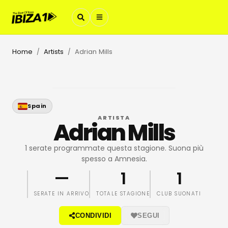
Home
Artists
Adrian Mills
/
/
Spain
ARTISTA
Adrian Mills
1 serate programmate questa stagione. Suona più
spesso a Amnesia.
—
1
1
SERATE IN ARRIVO
TOTALE STAGIONE
CLUB SUONATI
CONDIVIDI
SEGUI