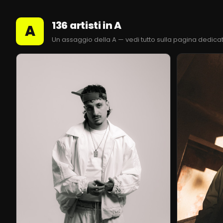
136 artisti in A
A
Un assaggio della A — vedi tutto sulla pagina dedica