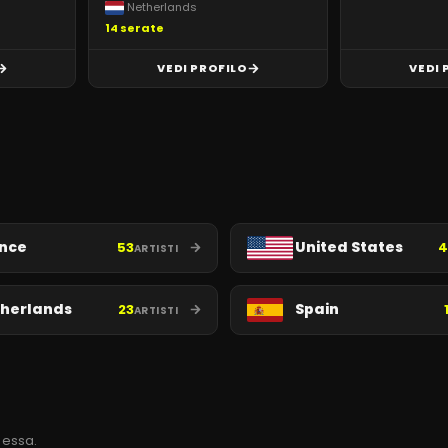
Netherlands
14
serate
VEDI PROFILO
VEDI 
nce
United States
53
4
ARTISTI
herlands
Spain
23
ARTISTI
n essa.