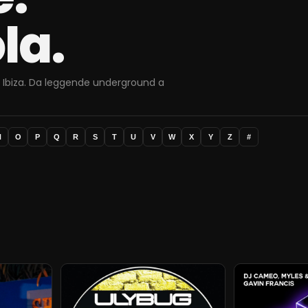
la.
o a Ibiza. Da leggende underground a
N
O
P
Q
R
S
T
U
V
W
X
Y
Z
#