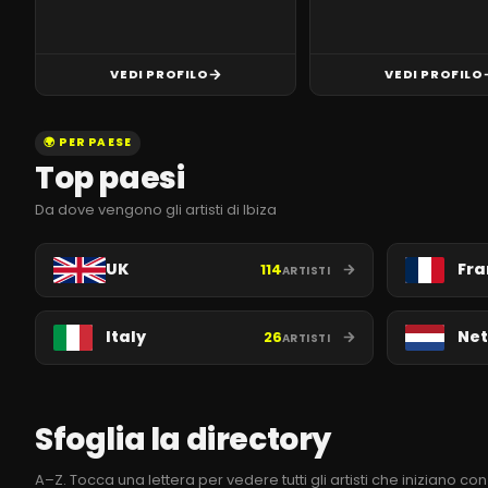
VEDI PROFILO
VEDI PROFILO
🌍 PER PAESE
Top paesi
Da dove vengono gli artisti di Ibiza
UK
Fra
114
ARTISTI
Italy
Net
26
ARTISTI
Sfoglia la directory
A–Z. Tocca una lettera per vedere tutti gli artisti che iniziano co