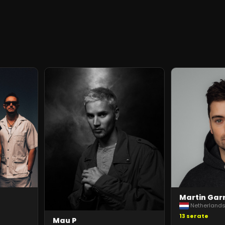
Martin Garr
Netherland
13
serate
Mau P