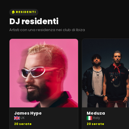
🏠 RESIDENTI
DJ residenti
Artisti con una residenza nei club di Ibiza
James Hype
Meduza
UK
Italy
20
serate
20
serate