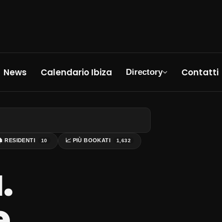
News
Calendario Ibiza
Contatti
Directory
🏠
RESIDENTI
📈
PIÙ BOOKATI
10
1,632
.
e.