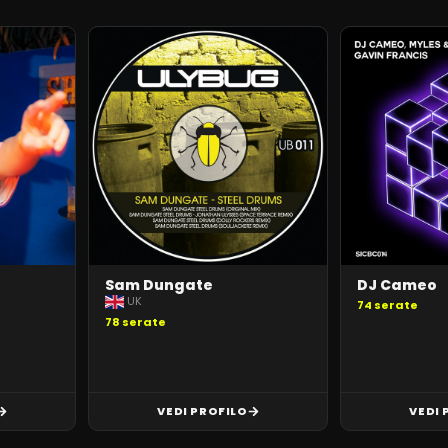
Sam Dungate
DJ Cameo
UK
74
serate
78
serate
VEDI PROFILO
VEDI 