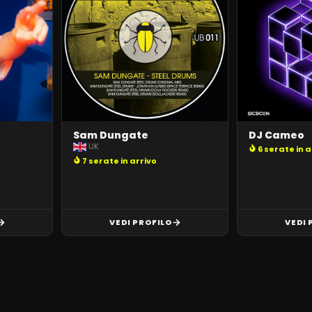
Sam Dungate
DJ Cameo
UK
6 serate in a
7 serate in arrivo
VEDI PROFILO
VEDI 