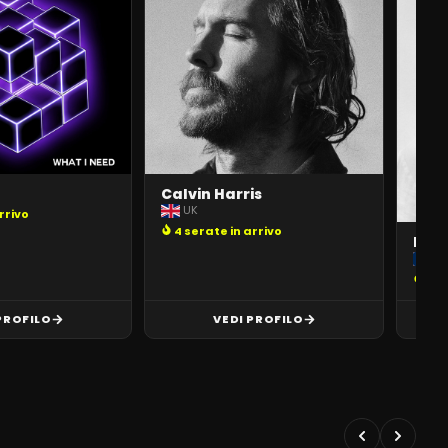
Calvin Harris
UK
rrivo
4 serate in arrivo
Dav
Fr
4 s
PROFILO
VEDI PROFILO