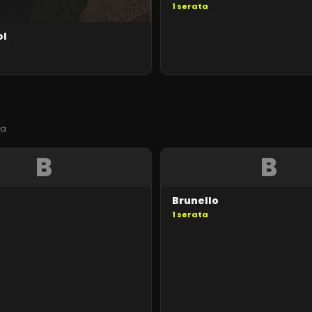
1
serata
ol
ta
B
B
Brunello
1
serata