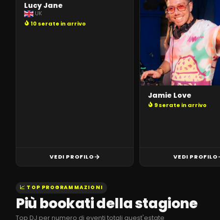
Lucy Jane
UK
10 serate in arrivo
Jamie Love
9 serate in arrivo
VEDI PROFILO
VEDI PROFILO
📈 TOP PROGRAMMAZIONI
Più bookati della stagione
Top DJ per numero di eventi totali quest'estate