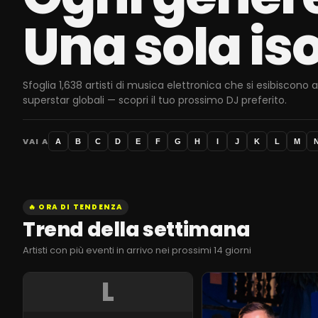
Una sola iso
Sfoglia 1,638 artisti di musica elettronica che si esibiscon
superstar globali — scopri il tuo prossimo DJ preferito.
VAI A
A
B
C
D
E
F
G
H
I
J
K
L
M
🔥 ORA DI TENDENZA
Trend della settimana
Artisti con più eventi in arrivo nei prossimi 14 giorni
L