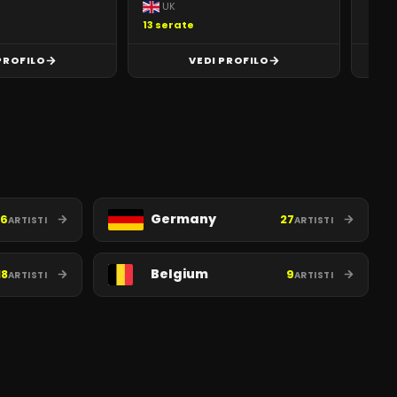
UK
13
serate
PROFILO
VEDI PROFILO
Germany
6
27
ARTISTI
ARTISTI
Belgium
18
9
ARTISTI
ARTISTI