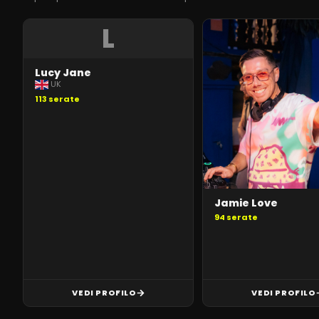
L
Lucy Jane
UK
113
serate
Jamie Love
94
serate
VEDI PROFILO
VEDI PROFILO