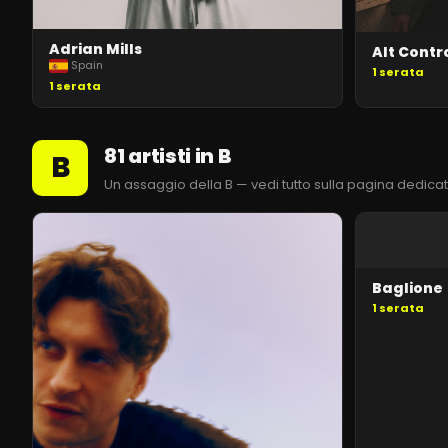
Adrian Mills
Alt Contr
Spain
1
serata
1
serata
81 artisti in B
B
Un assaggio della B — vedi tutto sulla pagina dedica
Baglione
1
serata