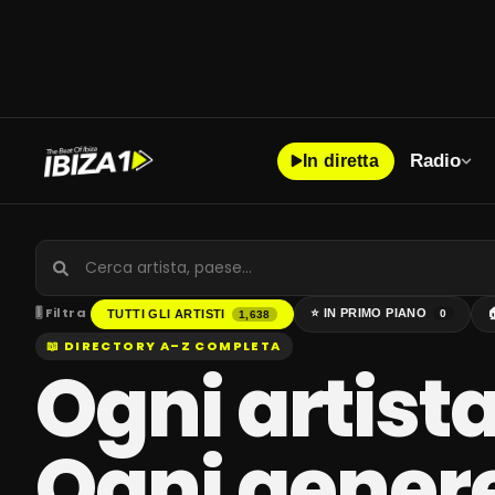
Radio
In diretta
🎚 Filtra
⭐
IN PRIMO PIANO
TUTTI GLI ARTISTI
0
1,638
📖 DIRECTORY A–Z COMPLETA
Ogni artista
Ogni gener