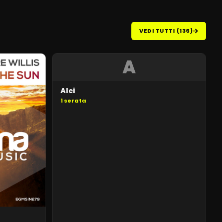
VEDI TUTTI (136)
A
Alci
1
serata