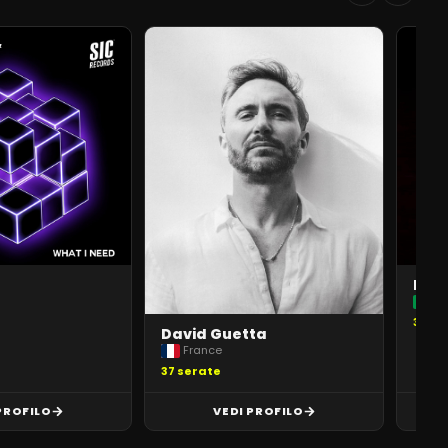
Mar
It
32
se
David Guetta
France
37
serate
PROFILO
VEDI PROFILO