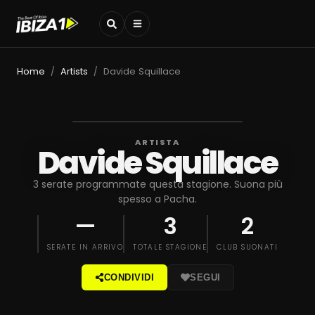
Home
Artists
Davide Squillace
/
/
ARTISTA
Davide Squillace
3 serate programmate questa stagione. Suona più
spesso a Pacha.
—
3
2
SERATE IN ARRIVO
TOTALE STAGIONE
CLUB SUONATI
CONDIVIDI
SEGUI