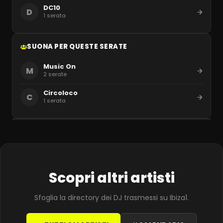
DC10
D
1
serata
SUONA PER QUESTE SERATE
Music On
M
2
serate
Circoloco
C
1
serata
Scopri altri artisti
Sfoglia la directory dei DJ trasmessi su Ibiza1.