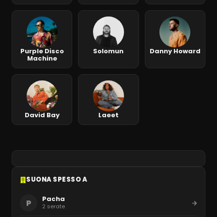
Purple Disco
Solomun
Danny Howard
Machine
David Bay
Laeet
SUONA SPESSO A
Pacha
P
2
serate