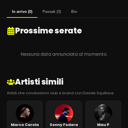
In arrivo
(
0
)
Passati
(
3
)
Bio
Prossime serate
Nessuna data annunciata al momento.
Artisti simili
Artisti che condividono club e brand con Davide Squillace
Marco Carola
Sonny Fodera
Mau P