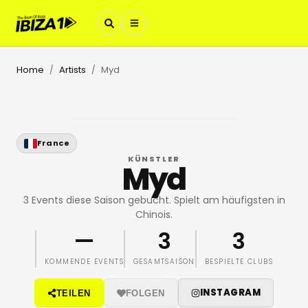
Home
Artists
Myd
/
/
France
KÜNSTLER
Myd
3 Events diese Saison gebucht. Spielt am häufigsten in
Chinois.
—
3
3
KOMMENDE EVENTS
GESAMTSAISON
BESPIELTE CLUBS
INSTAGRAM
TEILEN
FOLGEN