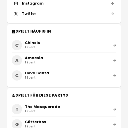
Instagram
Twitter
SPIELT HÄUFIG IN
Chinois
C
1
Event
Amnesia
A
1
Event
Cova Santa
C
1
Event
SPIELT FÜR DIESE PARTYS
The Masquerade
T
1
Event
Glitterbox
G
1
Event